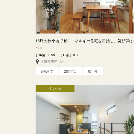
16坪の狭小地でゼロエネルギー住宅を目指し、笑顔弾け
NEW
［UA値］0.58 ［ C値 ］0.30
大阪市西淀川区
3階建て
2間間口
狭小地
注文住宅