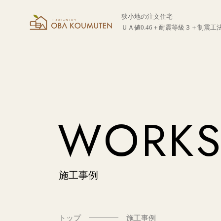
狭小地の注文住宅
ＵＡ値0.46＋耐震等級３＋制震工
WORK
施工事例
トップ
施工事例