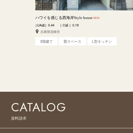
ハワイを感じる西海岸Style house
NEW
［UA値］0.44 ［ C値 ］0.19
兵庫県尼崎市
3階建て
畳スペース
L型キッチン
CATALOG
資料請求