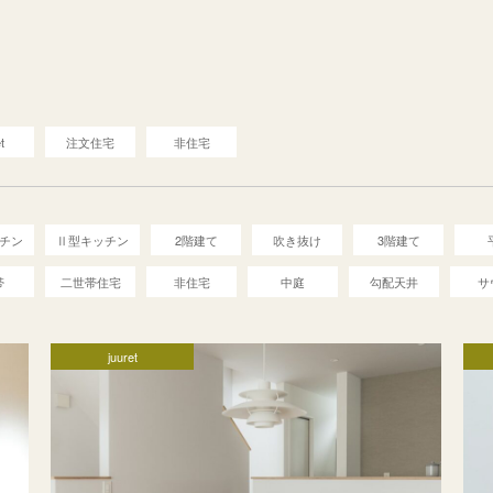
t
注文住宅
非住宅
ッチン
Ⅱ型キッチン
2階建て
吹き抜け
3階建て
帯
二世帯住宅
非住宅
中庭
勾配天井
サ
juuret