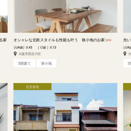
る家
オシャレな北欧スタイルも性能も叶う 狭小地のお家
光い
NEW
［UA値］0.43 ［ C値 ］0.13
［UA値
大阪市西淀川区
3階建て
狭小地
注文住宅