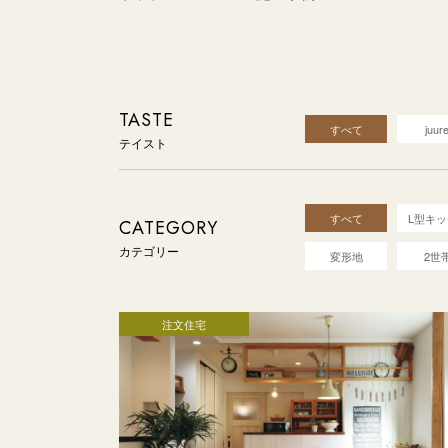
すべて
juure
テイスト
すべて
L型キ
カテゴリー
変形地
2世
注文住宅