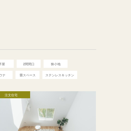
平屋
2間間口
狭小地
ウナ
畳スペース
ステンレスキッチン
注文住宅