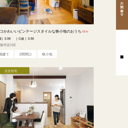
お問い合わせ
コかわいいビンテージスタイルな狭小地のおうち
NEW
］0.59 ［ C値 ］0.50
大阪市淀川区
3階建て
2間間口
狭小地
注文住宅