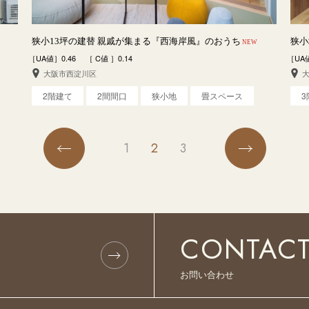
狭小13坪の建替 親戚が集まる『西海岸風』のおうち
狭小
NEW
［UA値］0.46 ［ C値 ］0.14
［UA
大阪市西淀川区
2階建て
2間間口
狭小地
畳スペース
1
2
3
CONTAC
お問い合わせ