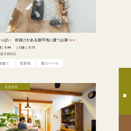
っぱい 吹抜けがある旗竿地に建つお家
NEW
］0.44 ［ C値 ］0.13
大阪市都島区
3階建て
変形地
畳スペース
注文住宅