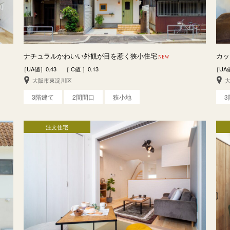
ナチュラルかわいい外観が目を惹く狭小住宅
カッ
NEW
［UA値］0.43 ［ C値 ］0.13
［UA値
大阪市東淀川区
3階建て
2間間口
狭小地
注文住宅