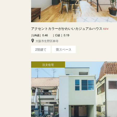
アクセントカラーがかわいいカジュアルハウス
NEW
［UA値］0.46 ［ C値 ］0.19
大阪市生野区林寺
2階建て
畳スペース
注文住宅