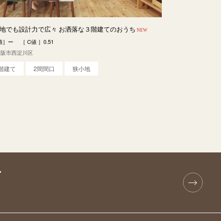
地でも設計力で広々 お洒落な３階建てのおうち
NEW
値］ー ［ C値 ］0.51
大阪市西淀川区
3階建て
2間間口
狭小地
T