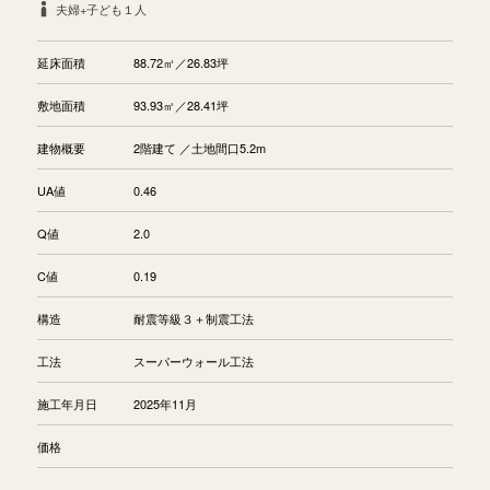
夫婦+子ども１人
延床面積
88.72㎡／26.83坪
敷地面積
93.93㎡／28.41坪
建物概要
2階建て ／土地間口5.2m
UA値
0.46
Q値
2.0
C値
0.19
構造
耐震等級３＋制震工法
工法
スーパーウォール工法
施工年月日
2025年11月
価格