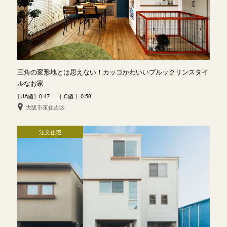
三角の変形地とは思えない！カッコかわいいブルックリンスタイ
ルなお家
［UA値］0.47 ［ C値 ］0.58
大阪市東住吉区
注文住宅