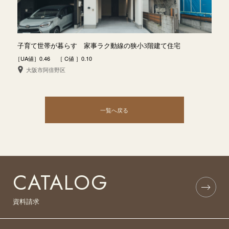
子育て世帯が暮らす 家事ラク動線の狭小3階建て住宅
［UA値］0.46 ［ C値 ］0.10
大阪市阿倍野区
一覧へ戻る
CATALOG
資料請求