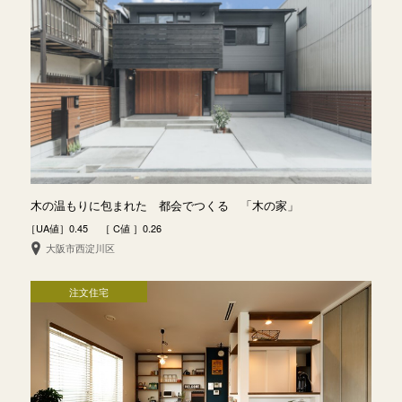
木の温もりに包まれた 都会でつくる 「木の家」
［UA値］0.45 ［ C値 ］0.26
大阪市西淀川区
注文住宅