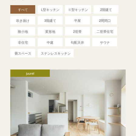
すべて
L型キッチン
Ⅱ型キッチン
2階建て
吹き抜け
3階建て
平屋
2間間口
狭小地
変形地
2世帯
二世帯住宅
非住宅
中庭
勾配天井
サウナ
畳スペース
ステンレスキッチン
juuret