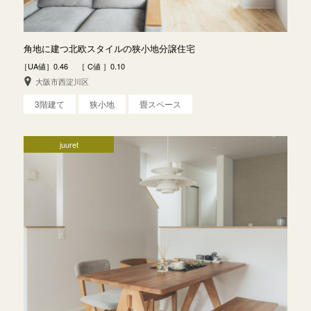
角地に建つ北欧スタイルの狭小地分譲住宅
［UA値］0.46 ［ C値 ］0.10
大阪市西淀川区
3階建て
狭小地
畳スペース
juuret