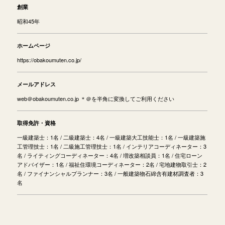
創業
昭和45年
ホームページ
https://obakoumuten.co.jp/
メールアドレス
web＠obakoumuten.co.jp ＊＠を半角に変換してご利用ください
取得免許・資格
一級建築士：1名 / 二級建築士：4名 / 一級建築大工技能士：1名 / 一級建築施
工管理技士：1名 / 二級施工管理技士：1名 / インテリアコーディネーター：3
名 / ライティングコーディネーター：4名 / 増改築相談員：1名 / 住宅ローン
アドバイザー：1名 / 福祉住環境コーディネーター：2名 / 宅地建物取引士：2
名 / ファイナンシャルプランナー：3名 / 一般建築物石綿含有建材調査者：3
名