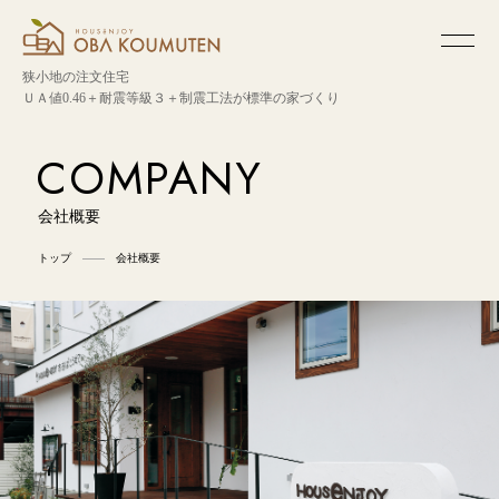
狭小地の注文住宅
ＵＡ値0.46＋耐震等級３＋制震工法が標準の家づくり
COMPANY
会社概要
トップ
会社概要