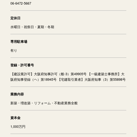
06-6472-5667
定休日
水曜日・祝祭日・夏期・冬期
専用駐車場
有り
登録・許可番号
【建設業許可】大阪府知事許可（般-3）第49905号 【一級建築士事務所】大
阪府知事登録（ヘ）第18945号 【宅建取引業者】大阪府知事（3）第55898号
業務内容
新築・増改築・リフォーム・不動産業務全般
資本金
1,000万円