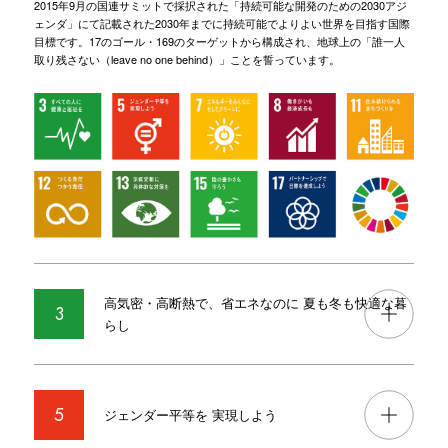
2015年9月の国連サミットで採択された「持続可能な開発のための2030アジ
ェンダ」にて
記載された2030年までに持続可能でよりよい世界を目指す国際
目標です。
17のゴール・169のターゲットから構成され、地球上の「誰一人
取り残さない（leave no one behind）」ことを誓っています。
高気密・高断熱で、省エネなのに 夏も冬も快適な暮
3
らし
5
ジェンダー平等を 実現しよう