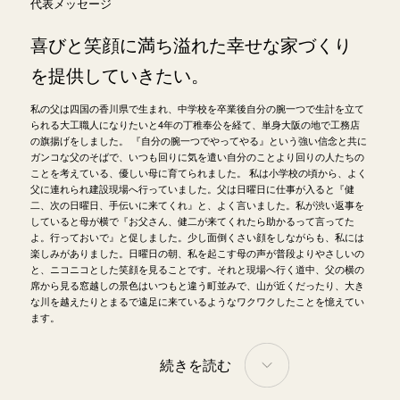
代表メッセージ
喜びと笑顔に満ち溢れた
幸せな家づくり
を提供していきたい。
私の父は四国の香川県で生まれ、中学校を卒業後自分の腕一つで生計を立て
られる大工職人になりたいと4年の丁稚奉公を経て、単身大阪の地で工務店
の旗揚げをしました。 『自分の腕一つでやってやる』という強い信念と共に
ガンコな父のそばで、いつも回りに気を遣い自分のことより回りの人たちの
ことを考えている、優しい母に育てられました。 私は小学校の頃から、よく
父に連れられ建設現場へ行っていました。父は日曜日に仕事が入ると『健
二、次の日曜日、手伝いに来てくれ』と、よく言いました。私が渋い返事を
していると母が横で『お父さん、健二が来てくれたら助かるって言ってた
よ。行っておいで』と促しました。少し面倒くさい顔をしながらも、私には
楽しみがありました。日曜日の朝、私を起こす母の声が普段よりやさしいの
と、ニコニコとした笑顔を見ることです。それと現場へ行く道中、父の横の
席から見る窓越しの景色はいつもと違う町並みで、山が近くだったり、大き
な川を越えたりとまるで遠足に来ているようなワクワクしたことを憶えてい
ます。