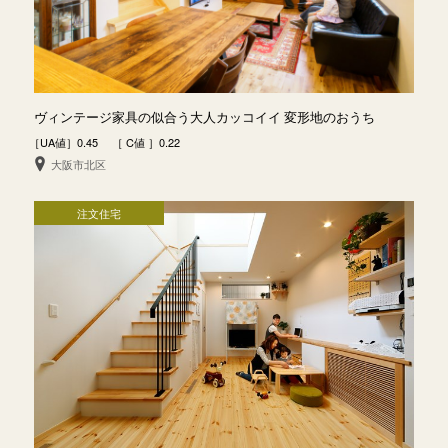
ヴィンテージ家具の似合う大人カッコイイ 変形地のおうち
［UA値］0.45 ［ C値 ］0.22
大阪市北区
注文住宅