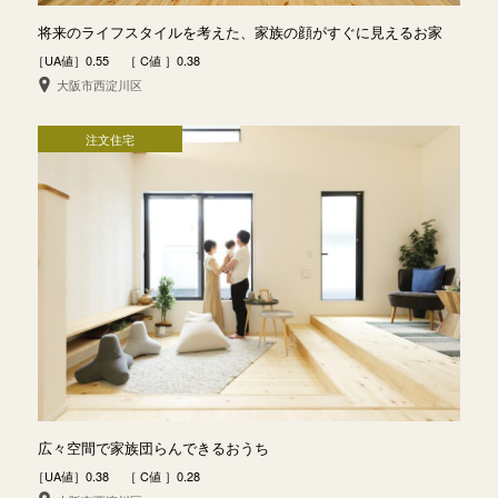
将来のライフスタイルを考えた、家族の顔がすぐに見えるお家
［UA値］0.55 ［ C値 ］0.38
大阪市西淀川区
注文住宅
広々空間で家族団らんできるおうち
［UA値］0.38 ［ C値 ］0.28