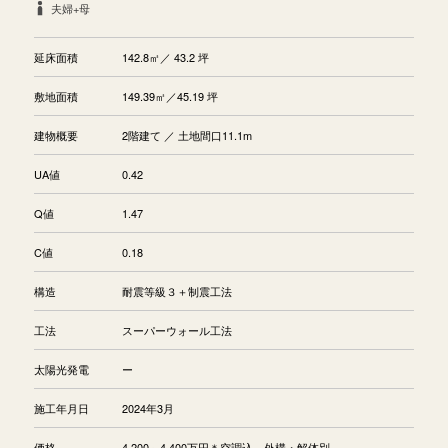
夫婦+母
延床面積
142.8㎡／ 43.2 坪
敷地面積
149.39㎡／45.19 坪
建物概要
2階建て ／ 土地間口11.1m
UA値
0.42
Q値
1.47
C値
0.18
構造
耐震等級３＋制震工法
工法
スーパーウォール工法
太陽光発電
ー
施工年月日
2024年3月
価格
4,200～4,400万円＊空調込、外構・解体別