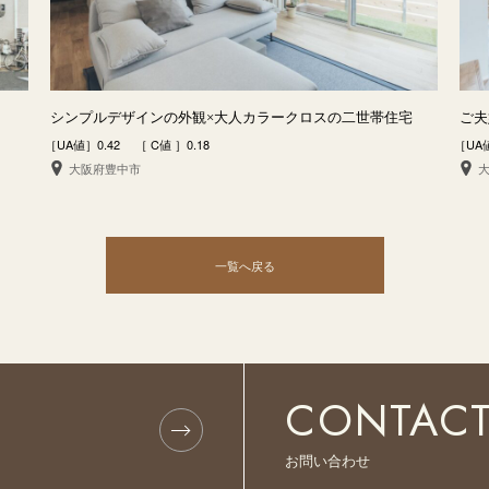
シンプルデザインの外観×大人カラークロスの二世帯住宅
ご夫
［UA値］0.42 ［ C値 ］0.18
［UA値
大阪府豊中市
一覧へ戻る
CONTAC
お問い合わせ