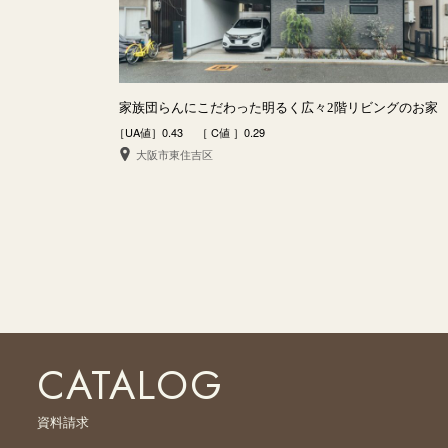
家族団らんにこだわった明るく広々2階リビングのお家
［UA値］0.43 ［ C値 ］0.29
大阪市東住吉区
CATALOG
資料請求