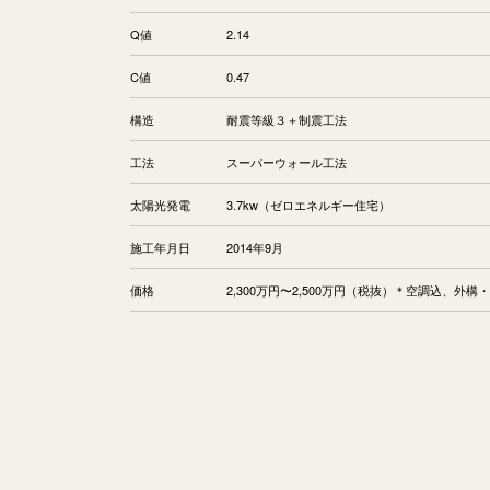
Q値
2.14
C値
0.47
構造
耐震等級３＋制震工法
工法
スーパーウォール工法
太陽光発電
3.7kw（ゼロエネルギー住宅）
施工年月日
2014年9月
価格
2,300万円〜2,500万円（税抜）＊空調込、外構