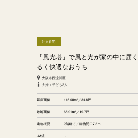
注文住宅
「風光塔」で風と光が家の中に届
るく快適なおうち
大阪市西淀川区
夫婦＋子ども2人
延床面積
115.08m²／34.8坪
敷地面積
65.01m²／19.7坪
建物概要
2階建て／建物間口7.3ｍ
UA値
－