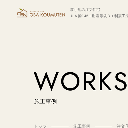
狭小地の注文住宅
ＵＡ値0.46＋耐震等級３＋制震工
WORK
施工事例
トップ
施工事例
注文