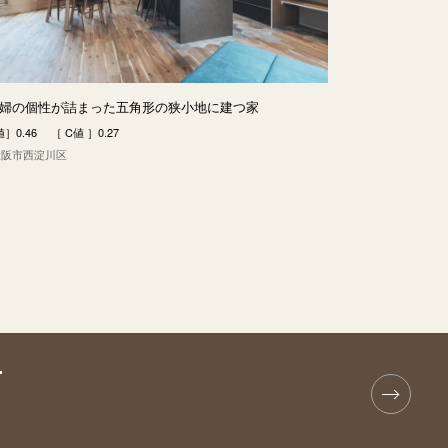
婦の個性が詰まった五角形の狭小地に建つ家
］0.46 ［ C値 ］0.27
大阪市西淀川区
T