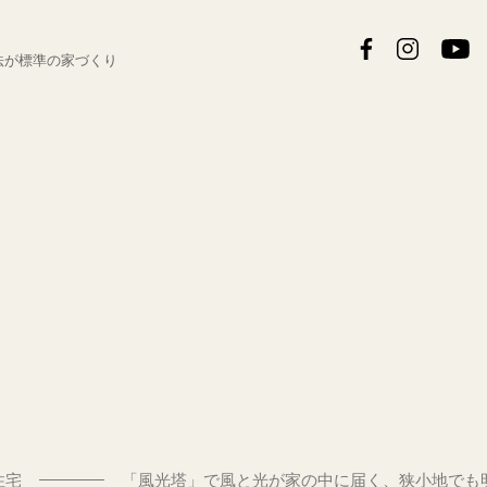
法が
標準の家づくり
S
住宅
「風光塔」で風と光が家の中に届く、狭小地でも