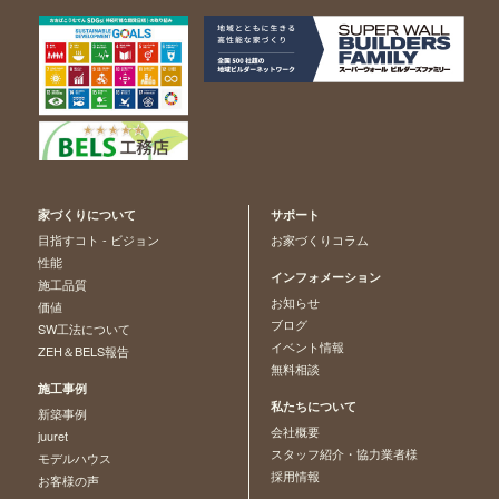
家づくりについて
サポート
目指すコト - ビジョン
お家づくりコラム
性能
インフォメーション
施工品質
お知らせ
価値
ブログ
SW工法について
イベント情報
ZEH＆BELS報告
無料相談
施工事例
私たちについて
新築事例
会社概要
juuret
スタッフ紹介・協力業者様
モデルハウス
採用情報
お客様の声