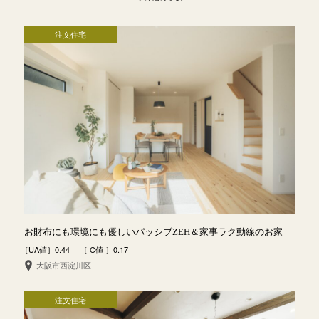
注文住宅
お財布にも環境にも優しいパッシブZEH＆家事ラク動線のお家
［UA値］0.44 ［ C値 ］0.17
大阪市西淀川区
注文住宅