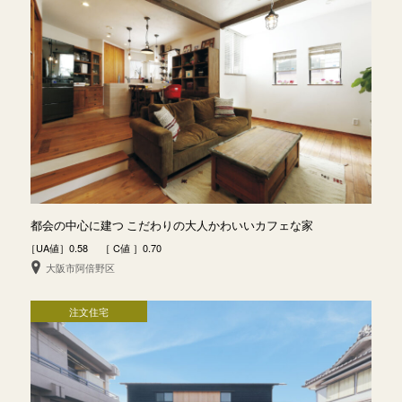
都会の中心に建つ こだわりの大人かわいいカフェな家
［UA値］0.58 ［ C値 ］0.70
大阪市阿倍野区
注文住宅