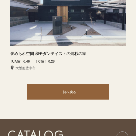
褒められ空間 和モダンテイストの焼杉の家
［UA値］0.46 ［ C値 ］0.28
大阪府豊中市
一覧へ戻る
CATALOG