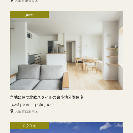
大阪市東住吉区
juuret
角地に建つ北欧スタイルの狭小地分譲住宅
［UA値］0.46 ［ C値 ］0.10
大阪市西淀川区
注文住宅