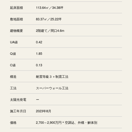
延床面積
113.64㎡／34.38坪
敷地面積
83.37㎡／25.22坪
建物概要
2階建て／間口4.6m
UA値
0.42
Q値
1.85
C値
0.13
構造
耐震等級３＋制震工法
工法
スーパーウォール工法
太陽光発電
ー
施工年月日
2023年8月
価格
2,700～2,900万円＊空調込、外構・解体別