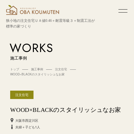
狭小地の注文住宅
ＵＡ値0.46＋耐震等級３＋制震工法が
標準の家づくり
WORKS
施工事例
トップ
施工事例
注文住宅
WOOD×BLACKのスタイリッシュなお家
注文住宅
WOOD×BLACKのスタイリッシュなお家
大阪市西淀川区
夫婦＋子ども1人