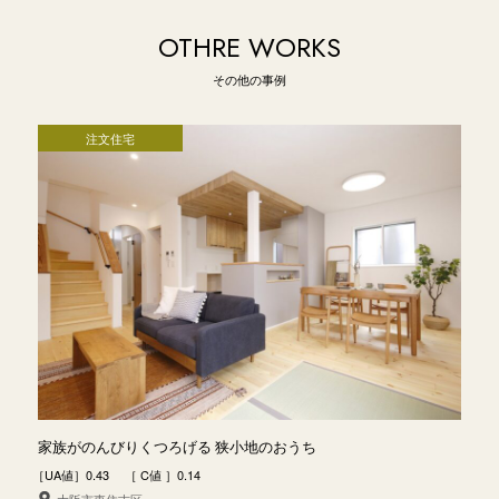
OTHRE WORKS
その他の事例
注文住宅
家族がのんびりくつろげる 狭小地のおうち
［UA値］0.43 ［ C値 ］0.14