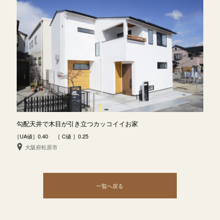
勾配天井で木目が引き立つカッコイイお家
［UA値］0.40 ［ C値 ］0.25
大阪府松原市
一覧へ戻る