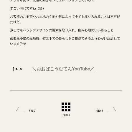
すごい時代ですね（笑）
お客様のご要望やお土地の立地や形によって全てを取り入れることは不可能
だけど、
少しでもパッシブデザインの要素を取り入れ、住み心地のいい暮らしと
必要最小限の光熱費、省エネでの暮らしをご提供できるよう心がけ設計して
います(^^)/
＼おおばこうむてんYouTube／
［＞＞
PREV
NEXT
INDEX