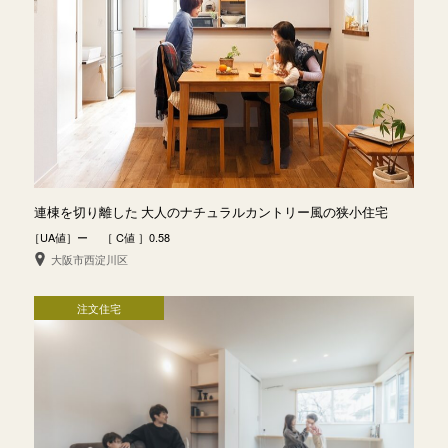
連棟を切り離した 大人のナチュラルカントリー風の狭小住宅
［UA値］ー ［ C値 ］0.58
大阪市西淀川区
注文住宅