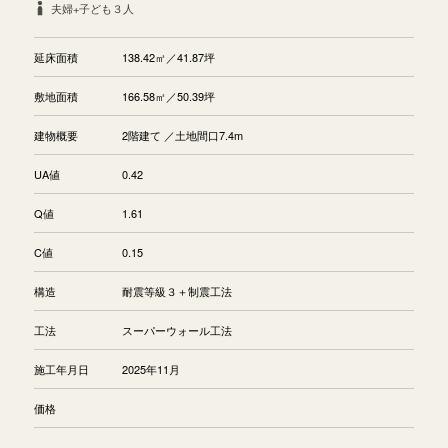
夫婦+子ども３人
延床面積
138.42㎡／41.87坪
敷地面積
166.58㎡／50.39坪
建物概要
2階建て ／土地間口7.4m
UA値
0.42
Q値
1.61
C値
0.15
構造
耐震等級３＋制震工法
工法
スーパーウォール工法
施工年月日
2025年11月
価格