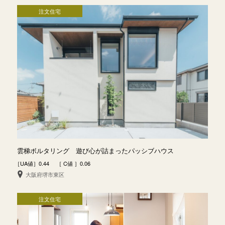
注文住宅
雲梯ボルタリング 遊び心が詰まったパッシブハウス
［UA値］0.44 ［ C値 ］0.06
大阪府堺市東区
注文住宅