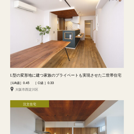
L型の変形地に建つ家族のプライベートも実現させた二世帯住宅
［UA値］0.45 ［ C値 ］0.33
大阪市西淀川区
注文住宅