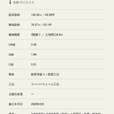
夫婦+子ども２人
延床面積
145.32㎡／43.95坪
敷地面積
76.37㎡／23.1坪
建物概要
3階建て ／ 土地間口8.3m
UA値
0.45
Q値
1.96
C値
0.31
構造
耐震等級３＋制震工法
工法
スーパーウォール工法
太陽光発電
ー
施工年月日
2025年3月
価格
2,800万円〜3,000万円（税抜）＊空調込、外構・解体別