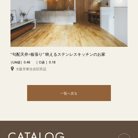
“勾配天井×板張り” 映えるステンレスキッチンのお家
［UA値］0.46 ［ C値 ］0.18
大阪市東住吉区田辺
一覧へ戻る
CATALOG