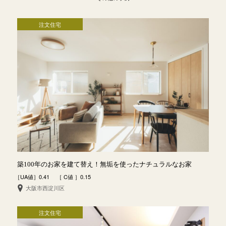
注文住宅
築100年のお家を建て替え！無垢を使ったナチュラルなお家
［UA値］0.41 ［ C値 ］0.15
大阪市西淀川区
注文住宅