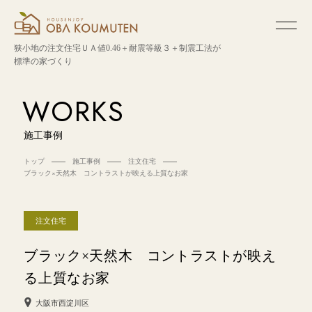
狭小地の注文住宅
ＵＡ値0.46＋耐震等級３＋制震工法が
標準の家づくり
WORKS
施工事例
トップ
施工事例
注文住宅
ブラック×天然木 コントラストが映える上質なお家
注文住宅
ブラック×天然木 コントラストが映え
る上質なお家
大阪市西淀川区