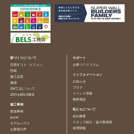
家づくりについて
サポート
目指すコト - ビジョン
お家づくりコラム
性能
インフォメーション
施工品質
お知らせ
価値
ブログ
SW工法について
イベント情報
ZEH＆BELS報告
無料相談
施工事例
私たちについて
新築事例
会社概要
juuret
スタッフ紹介・協力業者様
モデルハウス
採用情報
お客様の声