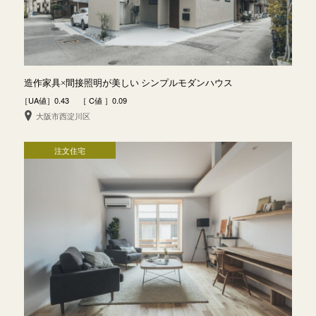
造作家具×間接照明が美しい シンプルモダンハウス
［UA値］0.43 ［ C値 ］0.09
大阪市西淀川区
注文住宅