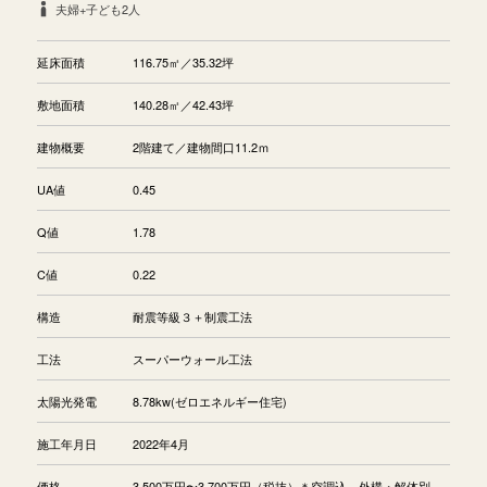
夫婦+子ども2人
延床面積
116.75㎡／35.32坪
敷地面積
140.28㎡／42.43坪
建物概要
2階建て／建物間口11.2ｍ
UA値
0.45
Q値
1.78
C値
0.22
構造
耐震等級３＋制震工法
工法
スーパーウォール工法
太陽光発電
8.78kw(ゼロエネルギー住宅)
施工年月日
2022年4月
価格
3,500万円〜3,700万円（税抜）＊空調込、外構・解体別