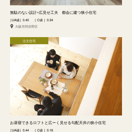
無駄のない設計×広見せ工夫 都会に建つ狭小住宅
［UA値］0.40 ［ C値 ］0.34
大阪市阿倍野区
注文住宅
お昼寝できるロフトと広ーく見せる勾配天井の狭小住宅
［UA値］0.44 ［ C値 ］0.16