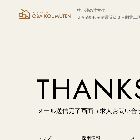
狭小地の注文住宅
ＵＡ値0.46＋耐震等級３＋制震工
THANK
メール送信完了画面（求人お問い合
トップ
採用情報
メー