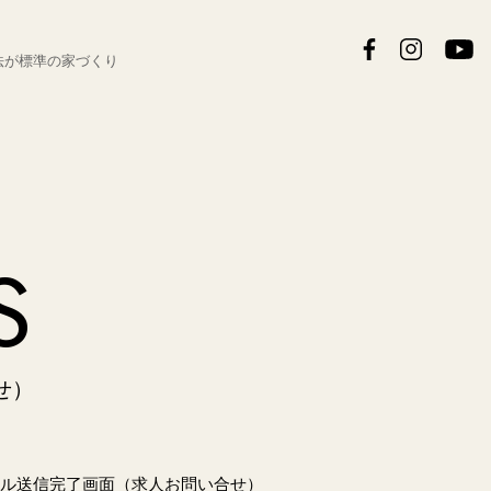
法が
標準の家づくり
S
せ）
ル送信完了画面（求人お問い合せ）