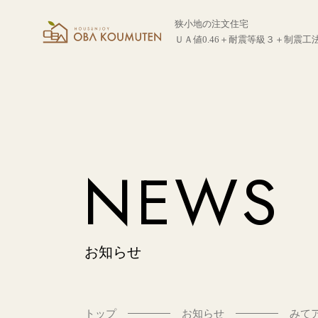
狭小地の注文住宅
ＵＡ値0.46＋耐震等級３＋制震工
NEWS
お知らせ
トップ
お知らせ
みてア