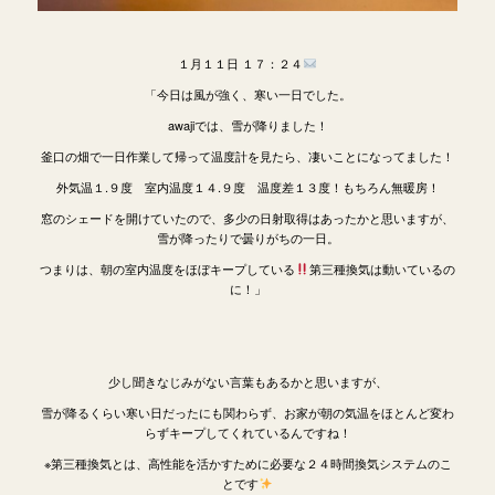
１月１１日 １７：２４
「今日は風が強く、寒い一日でした。
awajiでは、雪が降りました！
釜口の畑で一日作業して帰って温度計を見たら、凄いことになってました！
外気温１.９度 室内温度１４.９度 温度差１３度！もちろん無暖房！
窓のシェードを開けていたので、多少の日射取得はあったかと思いますが、
雪が降ったりで曇りがちの一日。
つまりは、朝の室内温度をほぼキープしている
第三種換気は動いているの
に！
」
少し聞きなじみがない言葉もあるかと思いますが、
雪が降るくらい寒い日だったにも関わらず、お家が朝の気温をほとんど変わ
らずキープしてくれているんですね！
※第三種
換気
とは、高性能を活かすために必要な２４時間換気システムのこ
とです