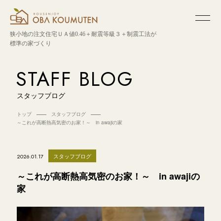
狭小地の注文住宅
ＵＡ値0.46＋耐震等級３＋制震工法が
標準の家づくり
STAFF BLOG
スタッフブログ
トップ
スタッフブログ
～これが高断熱高気密のお家！～ in awajiの家
スタッフブログ
2026.01.17
～これが高断熱高気密のお家！～ in awajiの
家