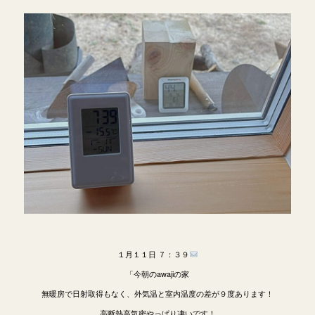
１月１１日 ７：３９
「今朝のawajiの家
無暖房で日射取得もなく、外気温と室内温度の差が９度あります！
高断熱高気密やっぱり凄いです！