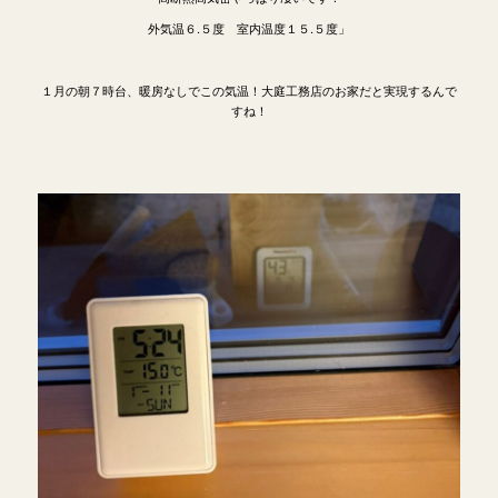
外気温６.５度 室内温度１５.５度」
１月の朝７時台、暖房なしでこの気温！大庭工務店のお家だと実現するんで
すね！