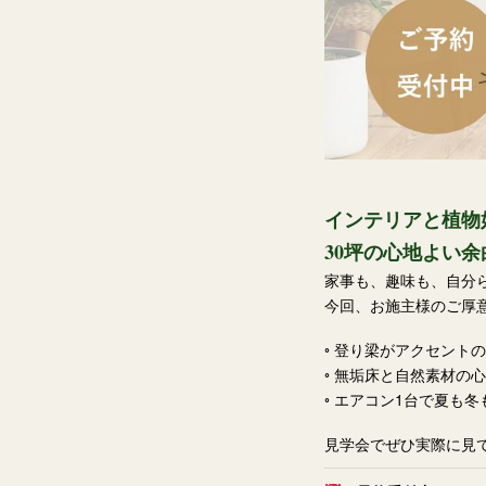
インテリアと植物
30坪の心地よい
家事も、趣味も、自分
今回、お施主様のご厚
◦ 登り梁がアクセント
◦ 無垢床と自然素材の
◦ エアコン1台で夏も
見学会でぜひ実際に見