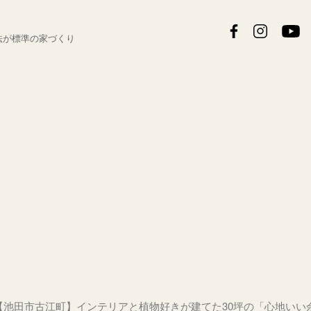
法が
標準の家づくり
【池田市古江町】インテリアと植物好きが建てた30坪の「心地いい