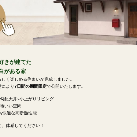
好きが建てた
余白がある家
らしく楽しめる住まいが完成しました。
意により
7日間の期間限定
で公開いたします。
の勾配天井×小上がりリビング
心地いい空間
冬も快適な高断熱性能
て、体感してください！