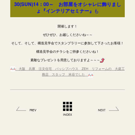
30(SUN)14：00～ お部屋をオシャレに飾りまし
ょ『インテリアセミナー』
も
開催します！
ぜひぜひ、お越しくださいね～～
そして、そして、構造見学会でスタンプラリーに参加して下さったお客様！
構造見学会のチラシをご持参くださいね！
素敵なプレゼントを用意しておりますよ～～～
大阪 兵庫
注文住宅 パッシブハウス ZEH リフォームの 大庭工
務店 スタッフ 米谷でした
PREV
NEXT
INDEX