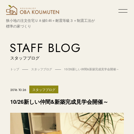
狭小地の注文住宅
ＵＡ値0.46＋耐震等級３＋制震工法が
標準の家づくり
STAFF BLOG
スタッフブログ
トップ
スタッフブログ
10/26新しい仲間&新築完成見学会開催～
スタッフブログ
2016.10.26
10/26新しい仲間&新築完成見学会開催～