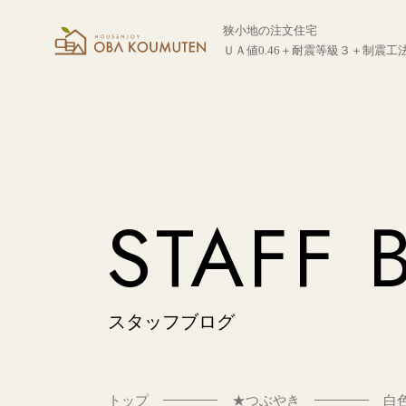
狭小地の注文住宅
ＵＡ値0.46＋耐震等級３＋制震工
STAFF 
スタッフブログ
トップ
★つぶやき
白