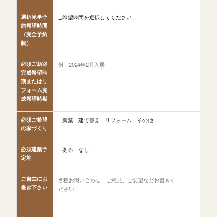
選択
見学予
約希望時間
（完全予約
制）
必須
ご新築
完成希望時
期またはリ
フォーム完
成希望時期
必須
ご希望
新築
建て替え
リフォーム
その他
の家づくり
必須
建築予
ある
なし
定地
ご自由にお
書き下さい