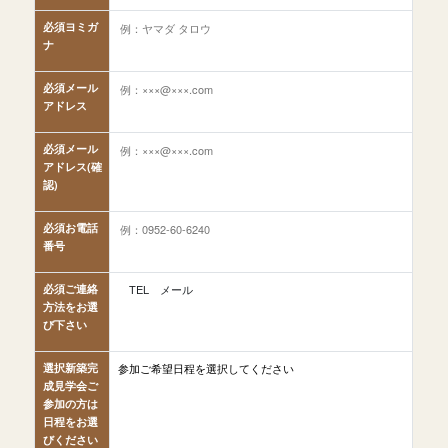
必須
ヨミガ
ナ
必須
メール
アドレス
必須
メール
アドレス(確
認)
必須
お電話
番号
必須
ご連絡
TEL
メール
方法をお選
び下さい
選択
新築完
成見学会ご
参加の方は
日程をお選
びください