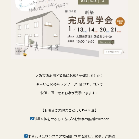
大阪市西淀川区姫島にお家が完成しました！
寒～いこの冬をワンフロア1台のエアコンで
快適に過ごせるお家が見学できます！
【お洒落ご夫婦のこだわりPoint5選】
部屋全体をやさしく包み込む憧れの無垢のkitchen
水まわりはワンフロアで完結!!ママも嬉しい家事ラク動線