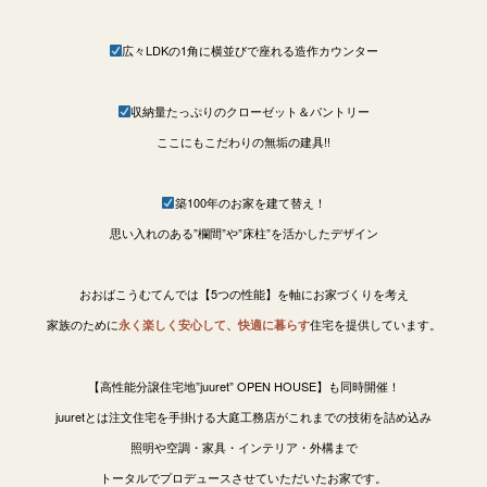
広々LDKの1角に横並びで座れる造作カウンター
収納量たっぷりのクローゼット＆パントリー
ここにもこだわりの無垢の建具!!
築100年のお家を建て替え！
思い入れのある”欄間”や”床柱”を活かしたデザイン
おおばこうむてんでは【5つの性能】を軸にお家づくりを考え
家族のために
住宅を提供しています。
永く楽しく安心して、快適に暮らす
【高性能分譲住宅地”juuret” OPEN HOUSE】も同時開催！
juuretとは注文住宅を手掛ける大庭工務店がこれまでの技術を詰め込み
照明や空調・家具・インテリア・外構まで
トータルでプロデュースさせていただいたお家です。