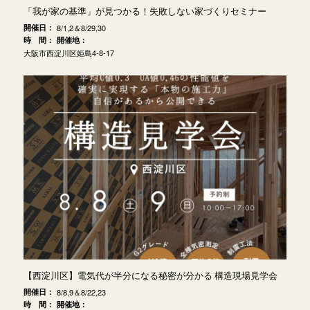
「我が家の基準」が見つかる！失敗しない家づくりセミナー
開催日：
8/1,2＆8/29,30
時 間：
開催地：
大阪市西淀川区姫島4-8-17
【西淀川区】電気代が半分になる秘密が分かる 構造現場見学会
開催日：
8/8,9＆8/22,23
時 間：
開催地：