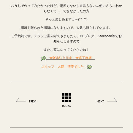
おうちで作ってみたかったけど、場所もないし道具もない…使い方も…わか
らなくて… できなかったの方
きっと楽しめますよ～(*^_^*)
場所も限られた場所になりますので、人数も限られています。
ご予約制です。チラシご案内ができましたら、HPブログ、Facebook等でお
知らせしますので
またご覧になってくださいね！
大阪市注文住宅 大庭工務店
スタッフ 大庭 博美でした
PREV
NEXT
INDEX