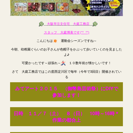
大阪市注文住宅 大庭工務店
スタッフ 大庭博美です(*^_^*)
こんにちは
運動会シーズンですね～
今朝、幼稚園ぐらいのお子さんが色帽子をかぶって歩いていくのを見ました
よ♪
可愛かったです～頑張れ～
１０数年前が懐かしいです！
さて 大庭工務店ではこの度西淀川区で毎年（今年で3回目）開催されてい
る
みてアート２０１５ （御幣島芸術祭）にDIYで
参加します！
日時 １１／７（土） ８（日） 10時～16時＊
作業の都合上