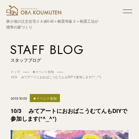
狭小地の注文住宅
ＵＡ値0.46＋耐震等級３＋制震工法が
標準の家づくり
STAFF BLOG
スタッフブログ
トップ
★イベント告知
10/3 みてアートにおおばこうむてんもDIYで参加します(*^_^*)
★イベント告知
2015.10.03
10/3 みてアートにおおばこうむてんもDIYで
参加します(*^_^*)