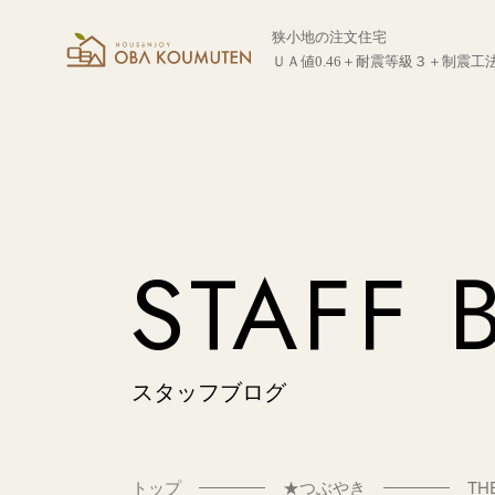
狭小地の注文住宅
ＵＡ値0.46＋耐震等級３＋制震工
STAFF 
スタッフブログ
トップ
★つぶやき
TH