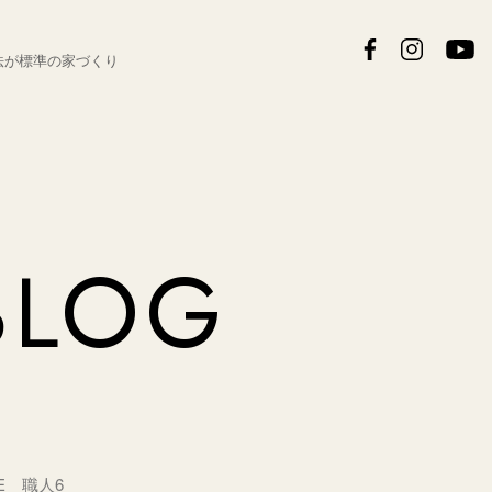
法が
標準の家づくり
BLOG
E 職人6