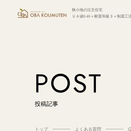
狭小地の注文住宅
ＵＡ値0.46＋耐震等級３＋制震工
POST
投稿記事
トップ
よくある質問