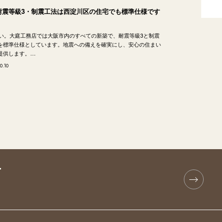
 耐震等級3・制震工法は西淀川区の住宅でも標準仕様です
 はい。大庭工務店では大阪市内のすべての新築で、耐震等級3と制震
を標準仕様としています。地震への備えを確実にし、安心の住まい
提供します。…
0.10
T