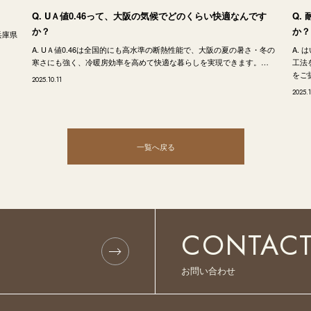
Q. UＡ値0.46って、大阪の気候でどのくらい快適なんです
Q.
か？
か？
兵庫県
A. UＡ値0.46は全国的にも高水準の断熱性能で、大阪の夏の暑さ・冬の
A.
寒さにも強く、冷暖房効率を高めて快適な暮らしを実現できます。…
工法
をご
2025.10.11
2025.1
一覧へ戻る
CONTAC
お問い合わせ