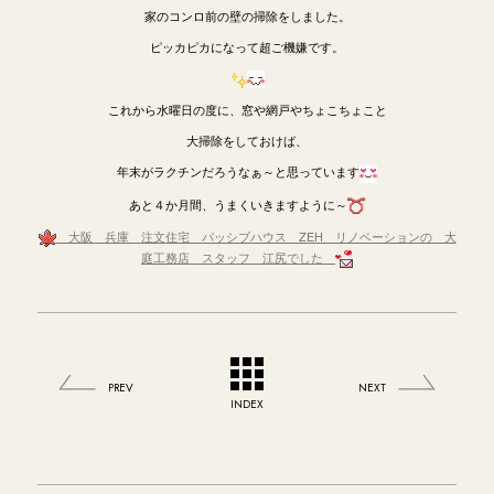
家のコンロ前の壁の掃除をしました。
ピッカピカになって超ご機嫌です。
これから水曜日の度に、窓や網戸やちょこちょこと
大掃除をしておけば、
年末がラクチンだろうなぁ～と思っています
あと４か月間、うまくいきますように～
大阪 兵庫
注文住宅 パッシブハウス ZEH リノベーションの 大
庭工務店 スタッフ 江尻でした
PREV
NEXT
INDEX