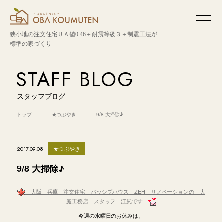
狭小地の注文住宅
ＵＡ値0.46＋耐震等級３＋制震工法が
標準の家づくり
STAFF BLOG
スタッフブログ
トップ
★つぶやき
9/8 大掃除♪
★つぶやき
2017.09.08
9/8 大掃除♪
大阪 兵庫
注文住宅 パッシブハウス ZEH リノベーションの 大
庭工務店 スタッフ 江尻です
今週の水曜日のお休みは、