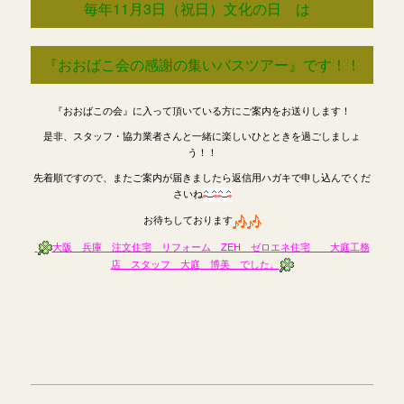
毎年11月3日（祝日）文化の日 は
『おおばこ会の感謝の集いバスツアー』です！！
『おおばこの会』に入って頂いている方にご案内をお送りします！
是非、スタッフ・協力業者さんと一緒に楽しいひとときを過ごしましょ
う！！
先着順ですので、またご案内が届きましたら返信用ハガキで申し込んでくだ
さいね
お待ちしております
大阪 兵庫 注文住宅 リフォーム ZEH ゼロエネ住宅 大庭工務
店 スタッフ 大庭 博美 でした。