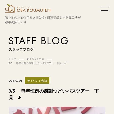
狭小地の注文住宅
ＵＡ値0.46＋耐震等級３＋制震工法が
標準の家づくり
STAFF BLOG
スタッフブログ
トップ
★イベント告知
9/5 毎年恒例の感謝つどいバスツアー 下見 ♪
★イベント告知
2016.09.06
9/5 毎年恒例の感謝つどいバスツアー 下
見 ♪