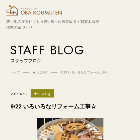
狭小地の注文住宅
ＵＡ値0.46＋耐震等級３＋制震工法が
標準の家づくり
STAFF BLOG
スタッフブログ
トップ
★つぶやき
9/22 いろいろなリフォーム工事☆
★つぶやき
2017.09.22
9/22 いろいろなリフォーム工事☆