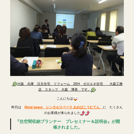
大阪 兵庫 注文住宅 リフォーム ZEH ゼロエネ住宅 大庭工務
店 スタッフ 大庭 博美 です。
こんにちは
昨日は
に たくさん
Retal space レンタルスペース おおばこうむてん
のお客様が来られました
『住空間収納プランナー プレセミナー＆説明会』が開
催されました。