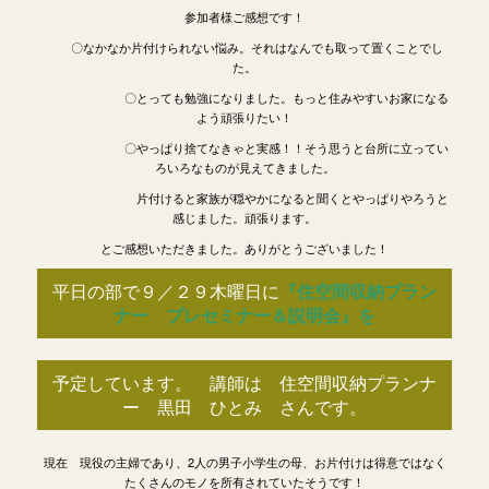
参加者様ご感想です！
〇なかなか片付けられない悩み。それはなんでも取って置くことでし
た。
〇とっても勉強になりました。もっと住みやすいお家になる
よう頑張りたい！
〇やっぱり捨てなきゃと実感！！そう思うと台所に立ってい
ろいろなものが見えてきました。
片付けると家族が穏やかになると聞くとやっぱりやろうと
感じました。頑張ります。
とご感想いただきました。ありがとうございました！
平日の部で９／２９木曜日に
『住空間収納プラン
ナー プレセミナー＆説明会』を
予定しています。 講師は 住空間収納プランナ
ー 黒田 ひとみ さんです。
現在 現役の主婦であり、2人の男子小学生の母、お片付けは得意ではなく
たくさんのモノを所有されていたそうです！