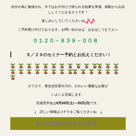
自分の為に勉強され、今ではお片付けで得られる効果を実感。経験からお話
ししてくださるそうです！
楽しみにしていてくださいね
ご予約受け付けております。お問い合わせは おおばこうむてんへ
０１２０－８３９－００８
９／２９のセミナー予約とお伝えください！
さてさて、東住吉区西今川の、かわいい素敵なお家が
いよいよ完成します。
完成見学会は
です。
9月24日(土)～25日(日)
↓ 詳しい情報はコチラをご覧くださいね ↓
第106回新築完成見学会開催！