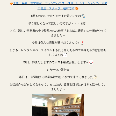
大阪 兵庫 注文住宅 パッシブハウス ZEH リノベーションの 大庭
工務店 スタッフ 植村です
8月も終わりですがまだまだ暑いですね
早く涼しくなってほしいのですが・・・（笑）
さて、涼しい事務所の中で毎月末のお仕事『おおばこ通信』の作業がやって
きました～
今月は色んな情報が盛りだくさんです
しかも、レンタルスペースイベントもたくさんあるので興味ある方はお待ち
してますね
本日、郵便だしますのでポスト確認お願いします～
もう一つご報告☆
昨日は、来週始まる職業体験のあいさつで来てくれました
自己紹介などをしてもらっていましたが、皆真面目ではきはきと話をしてい
ましたよ～