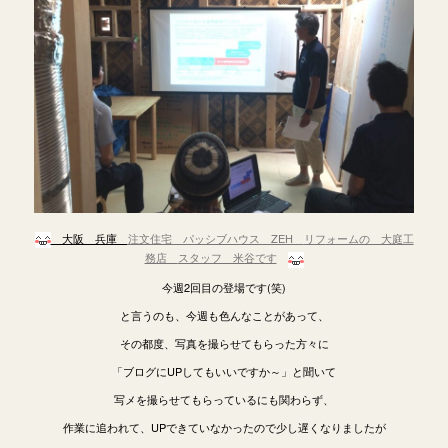
大阪 兵庫
注文住宅 パッシブハウス ZEH
リフ
ォームの 大庭工
務店
スタッフ 米谷です
今週2回目の登場です(笑)
と言うのも、今週も色んなことがあって、
その都度、写真を撮らせてもらった方々に
「ブログにUPしてもいいですか～」と聞いて
写メを撮らせてもらっているにも関わらず、
作業に追われて、UPできていなかったので少し遅くなりましたが