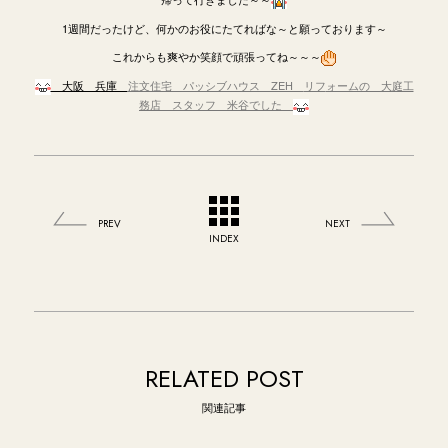
1週間だったけど、何かのお役にたてればな～と願っております～
これからも爽やか笑顔で頑張ってね～～～
大阪 兵庫
注文住宅 パッシブハウス ZEH
リフ
ォームの 大庭工
務店
スタッフ 米谷でした
PREV
NEXT
INDEX
RELATED POST
関連記事