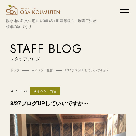
狭小地の注文住宅
ＵＡ値0.46＋耐震等級３＋制震工法が
標準の家づくり
STAFF BLOG
スタッフブログ
トップ
★イベント報告
8/27ブログUPしていいですか～
★イベント報告
2016.08.27
8/27ブログUPしていいですか～