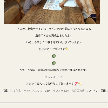
その後、奥様デザインの リビングの空間にすっきりおさまる
造作ＴＶ台も完成しましたよ～
いろいろ楽しく工事させていただいています～
ありがとうございます
さて、今週末 新築のお家の構造見学会が開催されます～
詳しくはこちら
スタッフみんなでお待ちしておりまーす
阪 兵庫
注文住宅 パッシブハウス ZEH
リフ
ォームの 大庭工務店
スタッフ 長田