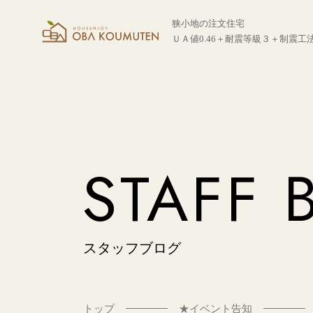
狭小地の注文住宅
ＵＡ値0.46＋耐震等級３＋制震工
STAFF 
スタッフブログ
トップ
★イベント告知