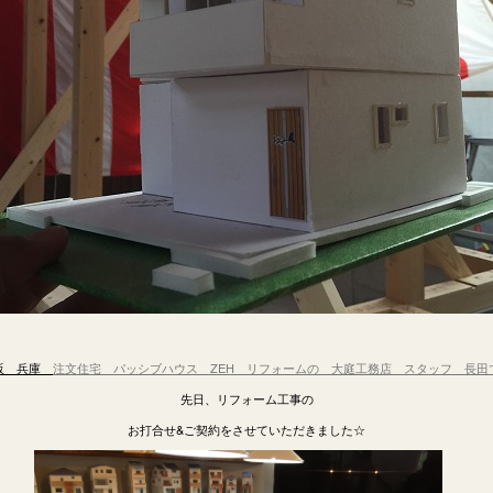
阪 兵庫
注文住宅 パッシブハウス ZEH
リフ
ォームの 大庭工務店
スタッフ 長田
先日、リフォーム工事の
お打合せ&ご契約をさせていただきました☆