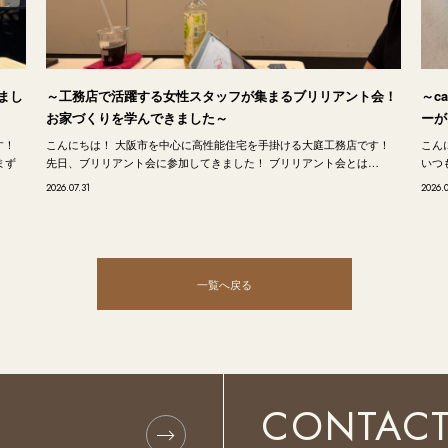
まし
～工務店で活躍する女性スタッフが集まるブリリアント会！
～c
お家づくりを学んできました～
ーが
す！
こんにちは！ 大阪市を中心に高性能住宅を手掛ける大庭工務店です！
こん
まず
先日、ブリリアント会に参加してきました！ ブリリアント会とは…
いつも
2026.07.31
2026.
一覧へ戻る
CONTAC