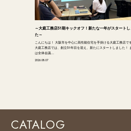
～大庭工務店51期キックオフ！新たな一年がスタートし
た～
こんにちは！ 大阪市を中心に高性能住宅を手掛ける大庭工務店で
大庭工務店では、創立51年目を迎え、新たにスタートしました！ 
は全体会議…
2026.08.07
CATALOG