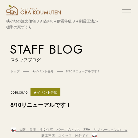
狭小地の注文住宅
ＵＡ値0.46＋耐震等級３＋制震工法が
標準の家づくり
STAFF BLOG
スタッフブログ
トップ
★イベント告知
8/10リニューアルです！
★イベント告知
2018.08.10
8/10リニューアルです！
大阪 兵庫
注文住宅 パッシブハウス ZEH リノベーションの 大
庭工務店 スタッフ 米谷です