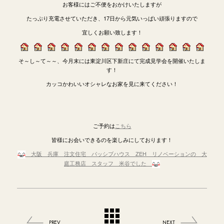
お客様にはご不便をおかけいたしますが
たっぷり充電させていただき、17日から元気いっぱい頑張りますので
宜しくお願い致します！
そ～し～て～～、今月末には東淀川区下新庄にて完成見学会を開催いたしま
す！
カッコかわいいオシャレなお家を見に来てください！
ご予約は
こちら
皆様にお会いできるのを楽しみにしております！
大阪 兵庫
注文住宅 パッシブハウス ZEH リノベーションの 大
庭工務店 スタッフ 米谷でした
PREV
NEXT