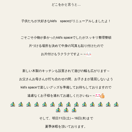
どこをかと言うと…
子供たちが大好きなkid’s spaceがリニューアルしましたよ！
ごそごそ小物が多かったkid’s spaceでしたがスッキリ整理整頓
片づける場所を決めて中身の写真も貼り付けたので
お片付けもラクラクですよ～～
新しい木製のキッチンも設置されて遊びの幅も広がります～
お父さんお母さんが打ち合わせの間、お子さまが退屈しないよう
kid’s spaceで楽しいグッズを準備してお待ちしておりますので
遠慮なくお子様を連れてお越しくださいね～～
そして、明日11日(土)～16日(木)まで
夏季休暇を頂いております。