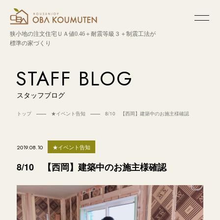
狭小地の注文住宅
ＵＡ値0.46＋耐震等級３＋制震工法が
標準の家づくり
STAFF BLOG
スタッフブログ
トップ
★イベント告知
8/10 【西岡】建築中のお施主様確認
★イベント告知
2019.08.10
8/10 【西岡】建築中のお施主様確認