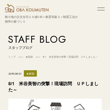
狭小地の注文住宅
ＵＡ値0.46＋耐震等級３＋制震工法が
標準の家づくり
STAFF BLOG
スタッフブログ
トップ
★新築
8/1 米谷美智の突撃！現場訪問 ＵＰしました～
★新築
2019.08.01
8/1 米谷美智の突撃！現場訪問 ＵＰしまし
た～