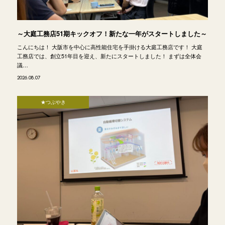
～大庭工務店51期キックオフ！新たな一年がスタートしました～
こんにちは！ 大阪市を中心に高性能住宅を手掛ける大庭工務店です！ 大庭
工務店では、創立51年目を迎え、新たにスタートしました！ まずは全体会
議…
2026.08.07
★つぶやき