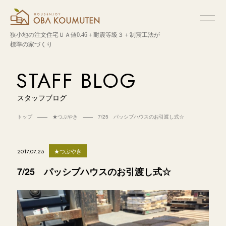
狭小地の注文住宅
ＵＡ値0.46＋耐震等級３＋制震工法が
標準の家づくり
STAFF BLOG
スタッフブログ
トップ
★つぶやき
7/25 パッシブハウスのお引渡し式☆
★つぶやき
2017.07.25
7/25 パッシブハウスのお引渡し式☆