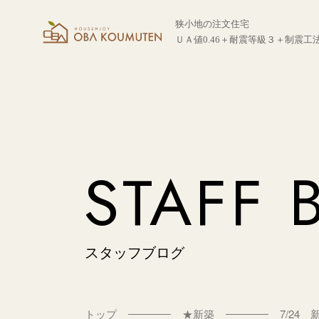
狭小地の注文住宅
ＵＡ値0.46＋耐震等級３＋制震工
STAFF 
スタッフブログ
トップ
★新築
7/24