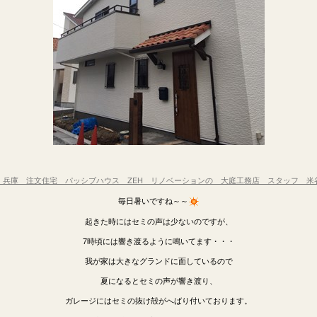
 兵庫
注文住宅 パッシブハウス ZEH リノベーションの 大庭工務店 スタッフ 
毎日暑いですね～～
起きた時にはセミの声は少ないのですが、
7時頃には響き渡るように鳴いてます・・・
我が家は大きなグランドに面しているので
夏になるとセミの声が響き渡り、
ガレージにはセミの抜け殻がへばり付いております。