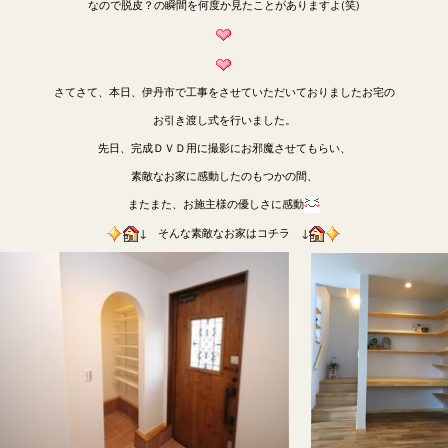
なので脱皮？の瞬間を何度か見たことがありますよ(笑)
さてさて、本日、伊丹市で工事をさせていただいておりましたお宅の
お引き渡し式を行いました。
先日、完成ＤＶＤ用に撮影にお邪魔させてもらい、
素敵なお家に感動したのもつかの間、
またまた、お施主様の優しさに感動
↓ そんな素敵なお家はコチラ ↓