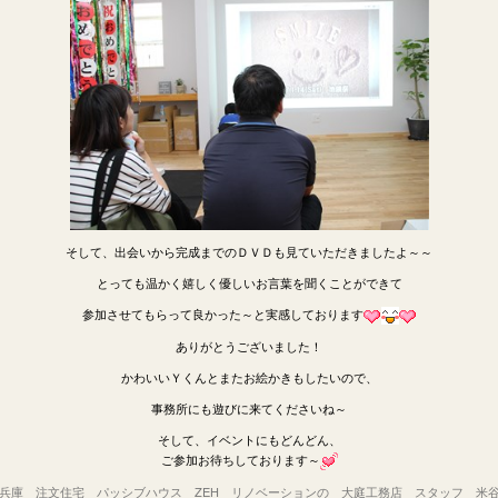
そして、出会いから完成までのＤＶＤも見ていただきましたよ～～
とっても温かく嬉しく優しいお言葉を聞くことができて
参加させてもらって良かった～と実感しております
ありがとうございました！
かわいいＹくんとまたお絵かきもしたいので、
事務所にも遊びに来てくださいね～
そして、イベントにもどんどん、
ご参加お待ちしております～
 兵庫
注文住宅 パッシブハウス ZEH リノベーションの 大庭工務店 スタッフ 