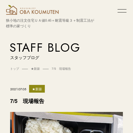
狭小地の注文住宅
ＵＡ値0.46＋耐震等級３＋制震工法が
標準の家づくり
STAFF BLOG
スタッフブログ
トップ
★新築
7/5 現場報告
★新築
2021.07.05
7/5 現場報告