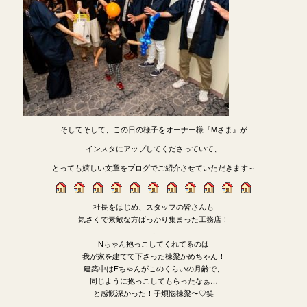
そしてそして、この日の様子をオーナー様『Mさま』が
インスタにアップしてくださっていて、
とっても嬉しい文章をブログでご紹介させていただきます～
社長をはじめ、スタッフの皆さんも
気さくで素敵な方ばっかり集まった工務店！
.
Nちゃん抱っこしてくれてるのは
我が家を建てて下さった棟梁かめちゃん！
建築中はFちゃんがこのくらいの月齢で、
同じように抱っこしてもらったなぁ…
と感慨深かった！子煩悩棟梁〜♡笑
.