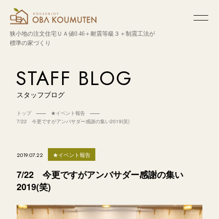
狭小地の注文住宅
ＵＡ値0.46＋耐震等級３＋制震工法が
標準の家づくり
STAFF BLOG
スタッフブログ
トップ
★イベント報告
7/22 今更ですがアンバサダー感謝の集い2019(笑)
★イベント報告
2019.07.22
7/22 今更ですがアンバサダー感謝の集い
2019(笑)