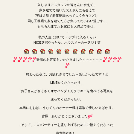
久しぶりにスタッフの皆さんに会えて、
家を建てて頂いた大工さんにも会えて
(実は近所で新築現場あってよく会うけど)、
同じ工務店で家を建てた方が集ってわいわい過ごす…
もちろん建てたお家にも大満足で幸せ、
.
私の人生においてトップ3に入るくらい
NICE選択やったな、ハウスメーカー選び！笑
最高のお言葉をいただきました～～～～～～
終わった夜に、お疲れさまでした～楽しかったです！と
LINEをくださったり、
お子さんがさくさくオオバンダくんクッキーを食べてる写真を
送ってくださったり。
本当におおばこうむてんのオーナー様は素敵で優しい方ばかり。
皆様、ありがとうございました
そして、このパーティーを盛り上げるためにご協力くださった
協力業者さん、