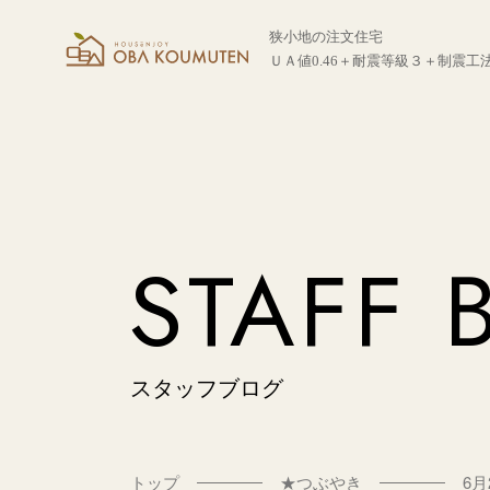
狭小地の注文住宅
ＵＡ値0.46＋耐震等級３＋制震工
STAFF 
スタッフブログ
トップ
★つぶやき
6