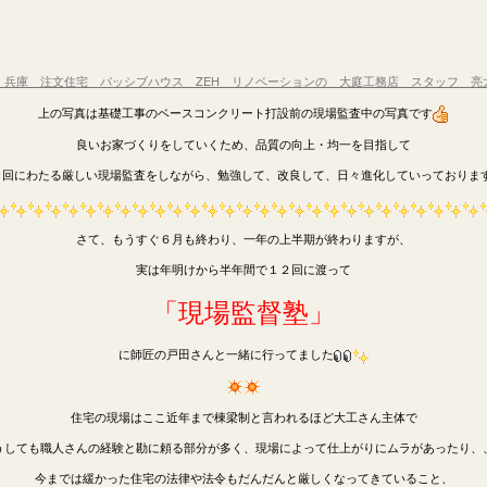
兵庫 注文住宅 パッシブハウス ZEH リノベーションの 大庭工務店 スタッフ 
上の写真は基礎工事のベースコンクリート打設前の現場監査中の写真です
良いお家づくりをしていくため、品質の向上・均一を目指して
０回にわたる厳しい現場監査をしながら、勉強して、改良して、日々進化していっておりま
さて、もうすぐ６月も終わり、一年の上半期が終わりますが、
実は年明けから半年間で１２回に渡って
「現場監督塾」
に師匠の戸田さんと一緒に行ってました
住宅の現場はここ近年まで棟梁制と言われるほど大工さん主体で
うしても職人さんの経験と勘に頼る部分が多く、現場によって仕上がりにムラがあったり、
今までは緩かった住宅の法律や法令もだんだんと厳しくなってきていること、