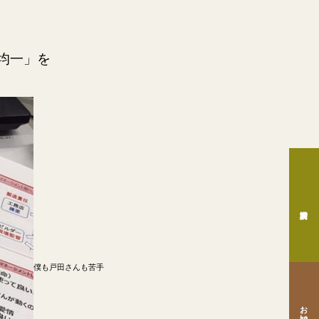
均一」を
僕も戸田さんも苦手