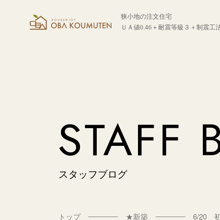
狭小地の注文住宅
ＵＡ値0.46＋耐震等級３＋制震工
STAFF 
スタッフブログ
トップ
★新築
6/20