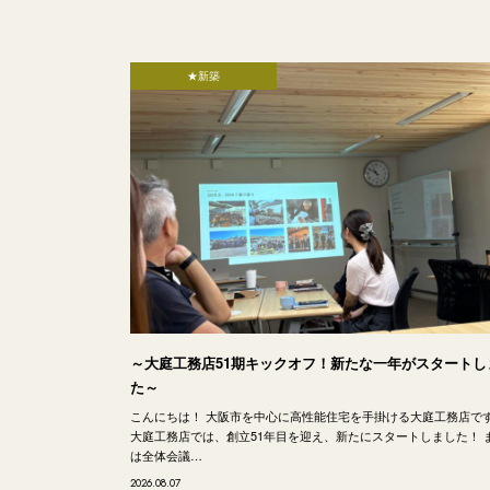
★新築
～大庭工務店51期キックオフ！新たな一年がスタートし
た～
こんにちは！ 大阪市を中心に高性能住宅を手掛ける大庭工務店で
大庭工務店では、創立51年目を迎え、新たにスタートしました！ 
は全体会議…
2026.08.07