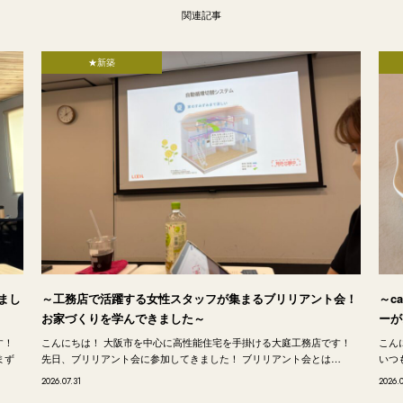
関連記事
★新築
まし
～工務店で活躍する女性スタッフが集まるブリリアント会！
～c
お家づくりを学んできました～
ーが
す！
こんにちは！ 大阪市を中心に高性能住宅を手掛ける大庭工務店です！
こん
まず
先日、ブリリアント会に参加してきました！ ブリリアント会とは…
いつも
2026.07.31
2026.