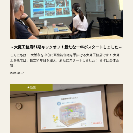
～大庭工務店51期キックオフ！新たな一年がスタートしました～
こんにちは！ 大阪市を中心に高性能住宅を手掛ける大庭工務店です！ 大庭
工務店では、創立51年目を迎え、新たにスタートしました！ まずは全体会
議…
2026.08.07
★新築