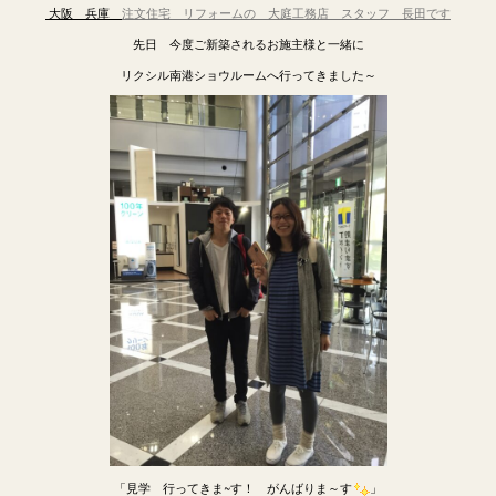
大阪 兵庫
注文住宅
リフ
ォームの 大庭工務店
スタッフ 長田です
先日 今度ご新築されるお施主様と一緒に
リクシル南港ショウルームへ行ってきました～
「見学 行ってきま~す！ がんばりま～す
」