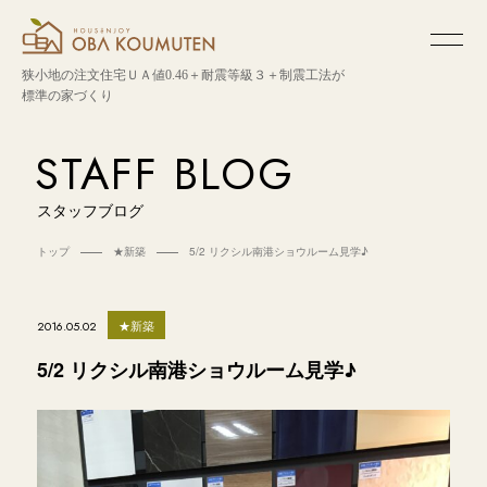
狭小地の注文住宅
ＵＡ値0.46＋耐震等級３＋制震工法が
標準の家づくり
STAFF BLOG
スタッフブログ
トップ
★新築
5/2 リクシル南港ショウルーム見学♪
★新築
2016.05.02
5/2 リクシル南港ショウルーム見学♪