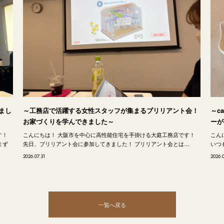
まし
～工務店で活躍する女性スタッフが集まるブリリアント会！
～c
お家づくりを学んできました～
ーが
す！
こんにちは！ 大阪市を中心に高性能住宅を手掛ける大庭工務店です！
こん
まず
先日、ブリリアント会に参加してきました！ ブリリアント会とは…
いつも
2026.07.31
2026.
一覧へ戻る