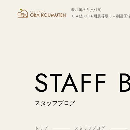
狭小地の注文住宅
ＵＡ値0.46＋耐震等級３＋制震工
STAFF 
スタッフブログ
トップ
スタッフブログ