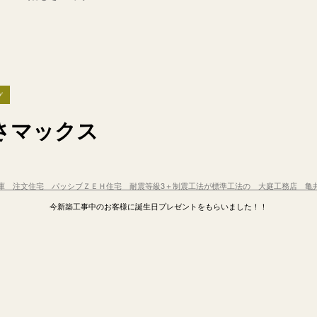
グ
しさマックス
庫 注文住宅 パッシブＺＥＨ住宅 耐震等級3＋制震工法が標準工法の 大庭工務店 亀
今新築工事中のお客様に誕生日プレゼントをもらいました！！