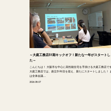
～大庭工務店51期キックオフ！新たな一年がスタートし
た～
こんにちは！ 大阪市を中心に高性能住宅を手掛ける大庭工務店で
大庭工務店では、創立51年目を迎え、新たにスタートしました！ 
は全体会議…
2026.08.07