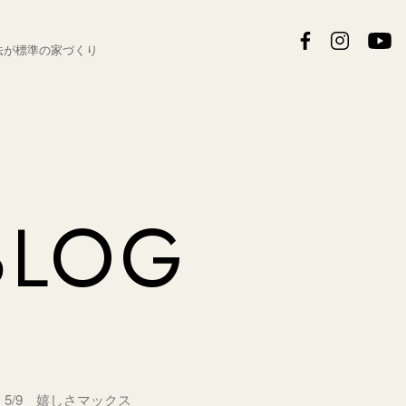
法が
標準の家づくり
BLOG
5/9 嬉しさマックス