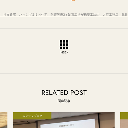
庫 注文住宅 パッシブＺＥＨ住宅 耐震等級3＋制震工法が標準工法の 大庭工務店 亀井
INDEX
RELATED POST
関連記事
スタッフブログ