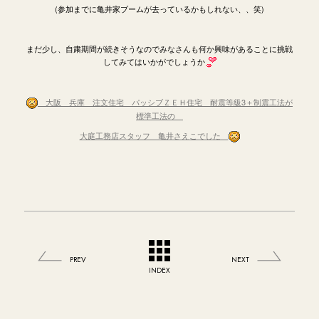
(参加までに亀井家ブームが去っているかもしれない、、笑)
まだ少し、自粛期間が続きそうなのでみなさんも何か興味があることに挑戦
してみてはいかがでしょうか
大阪 兵庫 注文住宅 パッシブＺＥＨ住宅
耐震等級3＋制震工法が
標準工法の
大庭工務店スタッフ 亀井さえこでした
PREV
NEXT
INDEX