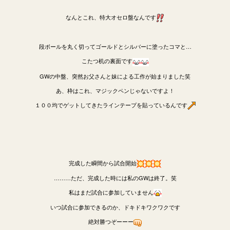
なんとこれ、特大オセロ盤なんです
段ボールを丸く切ってゴールドとシルバーに塗ったコマと…
こたつ机の裏面です
GWの中盤、突然お父さんと妹による工作が始まりました笑
あ、枠はこれ、マジックペンじゃないですよ！
１００均でゲットしてきたラインテープを貼っているんです
完成した瞬間から試合開始
………ただ、完成した時には私のGWは終了。笑
私はまだ試合に参加していません
いつ試合に参加できるのか、ドキドキワクワクです
絶対勝つぞーーー