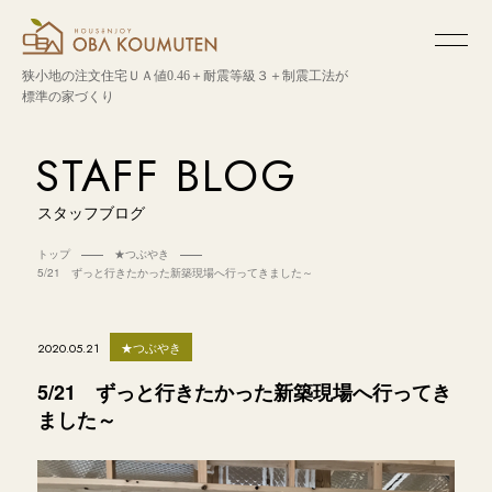
狭小地の注文住宅
ＵＡ値0.46＋耐震等級３＋制震工法が
標準の家づくり
STAFF BLOG
スタッフブログ
トップ
★つぶやき
5/21 ずっと行きたかった新築現場へ行ってきました～
★つぶやき
2020.05.21
5/21 ずっと行きたかった新築現場へ行ってき
ました～