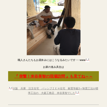
職人さんたちもお昼休みにはこうなるみたいです･･･www
お家の進み具合は
『 突撃！米谷美智の現場訪問 』も見てね～～
大阪 兵庫 注文住宅 パッシブＺＥＨ住宅 耐震等級3＋制震工法が標
準工法の 大庭工務店 米谷美智でした