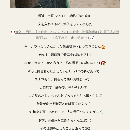
最近、社長もたけしも自己紹介の前に
一文を入れてるので真似をしてみました、
大阪 兵庫 注文住宅 パッシブＺＥＨ住宅 耐震等級3＋制震工法が標
準工法の 大庭工務店 米谷美智です
今日、やっと行きたかった新築現場へ行ってきました
それは、川西市で着工中の現場です！
なぜ、行きたいかと言うと、私の理想のお家なのです
ずっと田舎暮らしがしたいという1つの夢があって…
スミマセン。田舎って悪い意味じゃなく、
大自然で、静かで、星がきれいで、
ご近所のおじいちゃんおばあちゃんとお茶とかして
自分が食べる野菜とかは育てたくって、
でも植物を育てるのは ↑ 大の苦手なんですが…
以前、お昼休みにみきちゃん(江尻)に
私の理想を話したことがあって(笑)