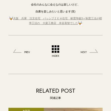
会社のみんなに会えなのは寂しいけど、
自粛を楽しみたいと思います(笑)
大阪 兵庫 注文住宅 パッシブＺＥＨ住宅 耐震等級3＋制震工法が標
準工法の 大庭工務店 米谷美智でした
PREV
NEXT
INDEX
RELATED POST
関連記事
★新築