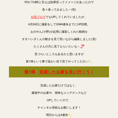
YOU TUBEと言えば効果音ってイメージがあったので
色々使ってみました～(笑)
社長ブログ
でもUPしてくれていましたが、
4月24日に撮影をしてGW4連休までにUP目標。
おのやん(小野)が起用に撮影しくれた動画を
オオバンダくんの動きを見て笑いながら編集しました(笑)
たくさんの方に見てもらいたいな～
見づらいところもあるかと思いますが
第1弾という事で温かい目で見てやってください
第1弾 完成したお家を見に行こう！
完成したお家だけではなく、
建築中のお家や、簡単なメンテナンスなど
UPしていくので、
チャンネル登録もお願いします！
明日からは4連休