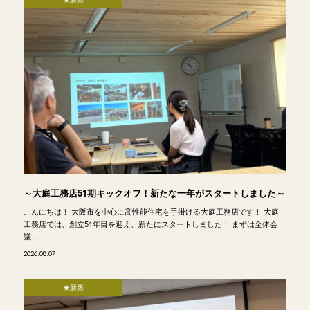
～大庭工務店51期キックオフ！新たな一年がスタートしました～
こんにちは！ 大阪市を中心に高性能住宅を手掛ける大庭工務店です！ 大庭
工務店では、創立51年目を迎え、新たにスタートしました！ まずは全体会
議…
2026.08.07
★新築