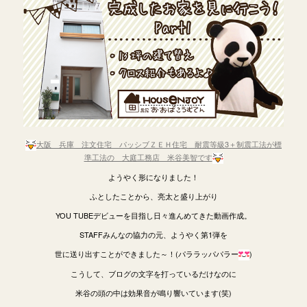
大阪 兵庫 注文住宅 パッシブＺＥＨ住宅 耐震等級3＋制震工法が標
準工法の 大庭工務店 米谷美智です
ようやく形になりました！
ふとしたことから、亮太と盛り上がり
YOU TUBEデビューを目指し日々進んめてきた動画作成。
STAFFみんなの協力の元、ようやく第1弾を
世に送り出すことができました～！(パララッパパラー
)
こうして、ブログの文字を打っているだけなのに
米谷の頭の中は効果音が鳴り響いています(笑)