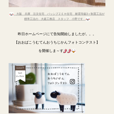
大阪 兵庫 注文住宅 パッシブＺＥＨ住宅 耐震等級3＋制震工法が
標準工法の 大庭工務店 スタッフ 小野です
昨日ホームページにて告知開始しましたが。。。
【おおばこうむてんおうちじかんフォトコンテスト】
を開催しま～す