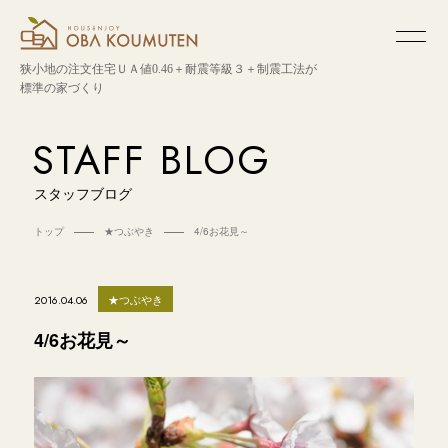
狭小地の注文住宅
ＵＡ値0.46＋耐震等級３＋制震工法が
標準の家づくり
STAFF BLOG
スタッフブログ
トップ
★つぶやき
4/6お花見～
★つぶやき
2016.04.06
4/6お花見～