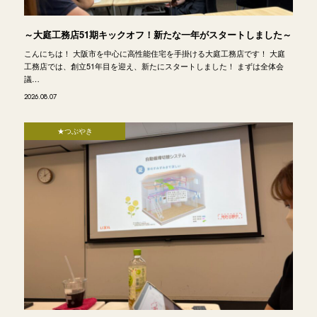
～大庭工務店51期キックオフ！新たな一年がスタートしました～
こんにちは！ 大阪市を中心に高性能住宅を手掛ける大庭工務店です！ 大庭
工務店では、創立51年目を迎え、新たにスタートしました！ まずは全体会
議…
2026.08.07
★つぶやき