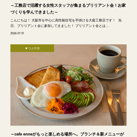
～工務店で活躍する女性スタッフが集まるブリリアント会！お家
づくりを学んできました～
こんにちは！ 大阪市を中心に高性能住宅を手掛ける大庭工務店です！ 先
日、ブリリアント会に参加してきました！ ブリリアント会とは…
2026.07.31
★つぶやき
～cafe enneがもっと楽しめる場所へ。ブランチ＆新メニューが