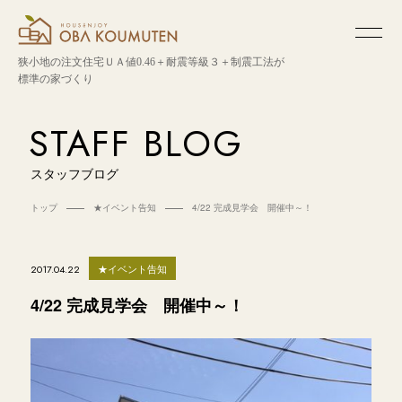
狭小地の注文住宅
ＵＡ値0.46＋耐震等級３＋制震工法が
標準の家づくり
STAFF BLOG
スタッフブログ
トップ
★イベント告知
4/22 完成見学会 開催中～！
★イベント告知
2017.04.22
4/22 完成見学会 開催中～！