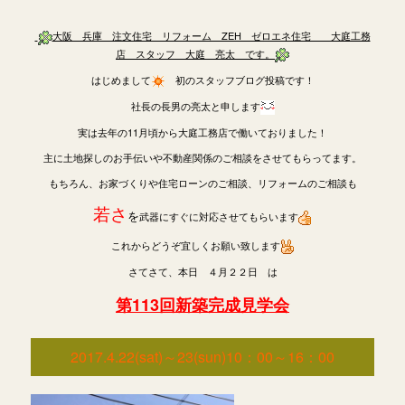
大阪 兵庫 注文住宅 リフォーム ZEH ゼロエネ住宅 大庭工務
店 スタッフ 大庭 亮太 です。
はじめまして
初のスタッフブログ投稿です！
社長の長男の亮太と申します
実は去年の11月頃から大庭工務店で働いておりました！
主に土地探しのお手伝いや不動産関係のご相談をさせてもらってます。
もちろん、お家づくりや住宅ローンのご相談、リフォームのご相談も
若さ
を
武器にすぐに対応させてもらいます
これからどうぞ宜しくお願い致します
さてさて、本日 ４月２２日 は
第113回新築完成見学会
2017.4.22(sat)～23(sun)10：00～16：00