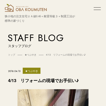
狭小地の注文住宅
ＵＡ値0.46＋耐震等級３＋制震工法が
標準の家づくり
STAFF BLOG
スタッフブログ
トップ
★つぶやき
4/13 リフォームの現場でお手伝い♪
★つぶやき
2016.04.13
4/13 リフォームの現場でお手伝い♪