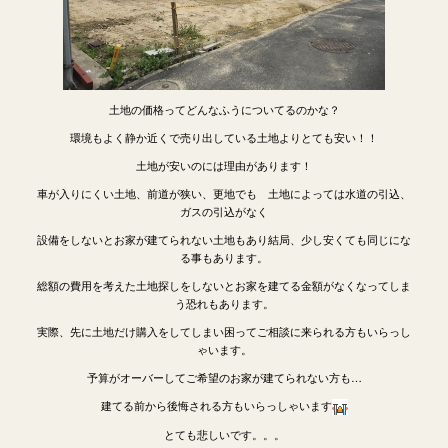
土地の価格ってどんなふうについてるのかな？
環境もよく静か近くで売り出している土地よりとても安い！！
土地が安いのには理由があります！
車が入りにくい土地、前道が狭い、更地でも 土地によっては水道の引込、
ガスの引込がなく
設備をしないとお家が建てられない土地もあり結局、少し安くても同じにな
る事もあります。
総額の費用を考えた土地探しをしないとお家を建てる金額がなくなってしま
う恐れもあります。
実際、先に土地だけ購入をしてしまい困ってご相談に来られる方もいらっし
ゃいます。
予算がオーバーしてご希望のお家が建てられない方も…
建てる前から後悔される方もいらっしゃいます
とても悲しいです。。。