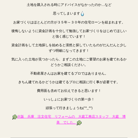
土地を購入される時にアドバイスがなかったのか…など
思ってしまいます
お家づくりはほとんどの方が３５年～３０年の住宅ローンを組まれます。
後悔しないように資金計画を十分して勉強してお家づくりをはじめてほしい
と強く感じています！
資金計画をして土地探しを始めると漠然と探していたものがだんだんと少し
ずつ明確になってきます！
気に入った土地が見つかったら、まずこの土地にご要望のお家を建てれるか
どうかご相談ください。
不動産屋さんはお家を建てるプロではありません。
きちん建てれるかどうかは建てるプロに相談に行く事が必要です。
費用面も含めてお伝えできると思います！
いっしょにお家づくりの第一歩！
頑張って行きましょうね(*^_^*)
大阪 兵庫 注文住宅 リフォームの 大庭工務店スタッフ 大庭 博
美 でした。