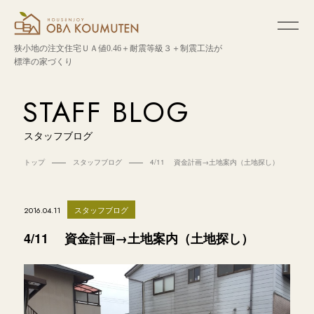
狭小地の注文住宅
ＵＡ値0.46＋耐震等級３＋制震工法が
標準の家づくり
STAFF BLOG
スタッフブログ
トップ
スタッフブログ
4/11 資金計画→土地案内（土地探し）
スタッフブログ
2016.04.11
4/11 資金計画→土地案内（土地探し）