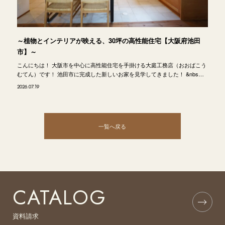
～植物とインテリアが映える、30坪の高性能住宅【大阪府池田
市】～
こんにちは！ 大阪市を中心に高性能住宅を手掛ける大庭工務店（おおばこう
むてん）です！ 池田市に完成した新しいお家を見学してきました！ &nbs…
2026.07.19
一覧へ戻る
CATALOG
資料請求