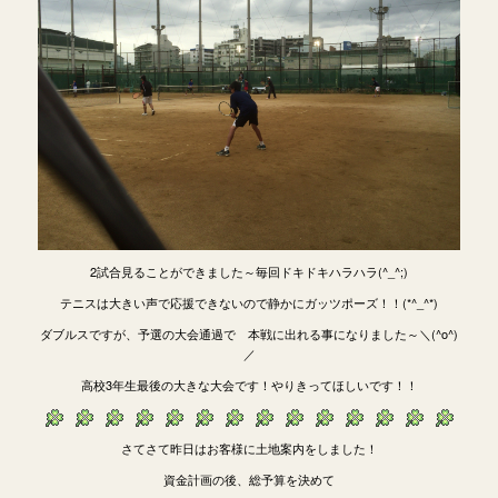
2試合見ることができました～毎回ドキドキハラハラ(^_^;)
テニスは大きい声で応援できないので静かにガッツポーズ！！(*^_^*)
ダブルスですが、予選の大会通過で 本戦に出れる事になりました～＼(^o^)
／
高校3年生最後の大きな大会です！やりきってほしいです！！
さてさて昨日はお客様に土地案内をしました！
資金計画の後、総予算を決めて