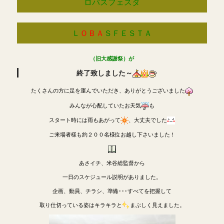
ロバスフェスタ
Ｌ
ＯＢＡ
ＳＦＥＳＴＡ
（旧大感謝祭）が
終了致しました～
たくさんの方に足を運んでいただき、ありがとうございました
みんなが心配していたお天気
も
スタート時には雨もあがって
、大丈夫でした
ご来場者様も約２００名様位お越し下さいました！
あさイチ、米谷総監督から
一日のスケジュール説明がありました。
企画、動員、チラシ、準備･･･すべてを把握して
取り仕切っている姿はキラキラと
まぶしく見えました。