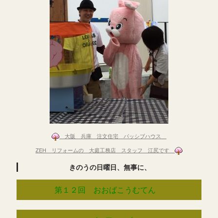
大阪 兵庫
注文住宅 パッシブハウス
ZEH リフォームの 大庭工務店 スタッフ 江尻です
きのうの日曜日、無事に、
第１２回 おおばこうむてん