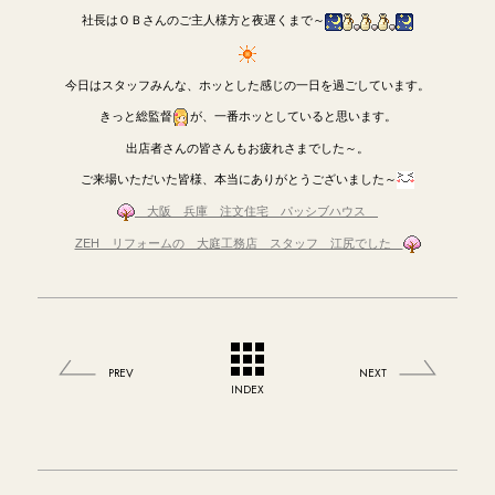
社長はＯＢさんのご主人様方と夜遅くまで～
今日はスタッフみんな、ホッとした感じの一日を過ごしています。
きっと総監督
が、一番ホッとしていると思います。
出店者さんの皆さんもお疲れさまでした～。
ご来場いただいた皆様、本当にありがとうございました～
大阪 兵庫
注文住宅 パッシブハウス
ZEH リフォームの 大庭工務店 スタッフ 江尻でした
PREV
NEXT
INDEX