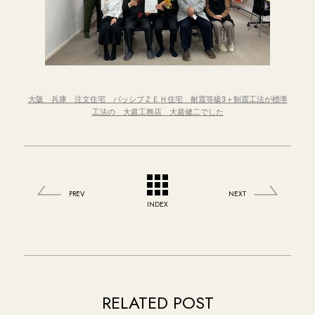
大阪 兵庫 注文住宅 パッシブＺＥＨ住宅
耐震等級3＋制震工法が標準
工法の
大庭工務店 大庭健二でした
PREV
NEXT
INDEX
RELATED POST