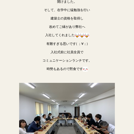
開けました。
そして、在学中に猛勉強を行い
建築士の資格を取得し
改めてご縁があり弊社へ
入社してくれました
有難すぎる思いです( ；∀；)
入社式前に社員全員で
コミュニケーションランチです。
時勢もあるので黙食です