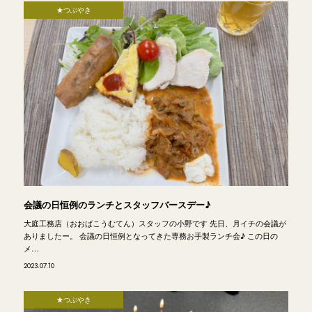
★つぶやき
会議の日恒例のランチとスタッフバースデー♪
大庭工務店（おおばこうむてん）スタッフの小野です 先日、月イチの会議が
ありましたー。 会議の日恒例となってきた専務お手製ランチ会♪ この日の
メ…
2023.07.10
★つぶやき