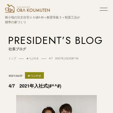
狭小地の注文住宅
ＵＡ値0.46＋耐震等級３＋制震工法が
標準の家づくり
PRESIDENT’S BLOG
社長ブログ
トップ
★つぶやき
4/7 2021年入社式(#^^#)
★つぶやき
2021.04.07
4/7 2021年入社式(#^^#)