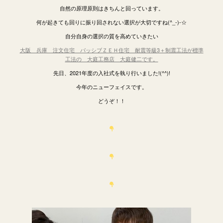
自然の原理原則はきちんと回っています。
何が起きても回りに振り回されない選択が大切ですね(^_-)-☆
自分自身の選択の質を高めていきたい
大阪 兵庫 注文住宅 パッシブＺＥＨ住宅 耐震等級3＋制震工法が標準
工法の 大庭工務店 大庭健二です。
先日、2021年度の入社式を執り行いました!(^^)!
今年のニューフェイスです。
どうぞ！！